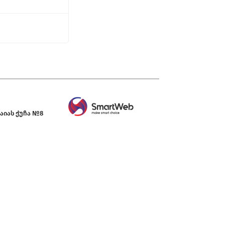
აიას ქუჩა №8