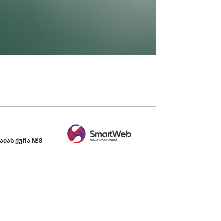
აიას ქუჩა №8