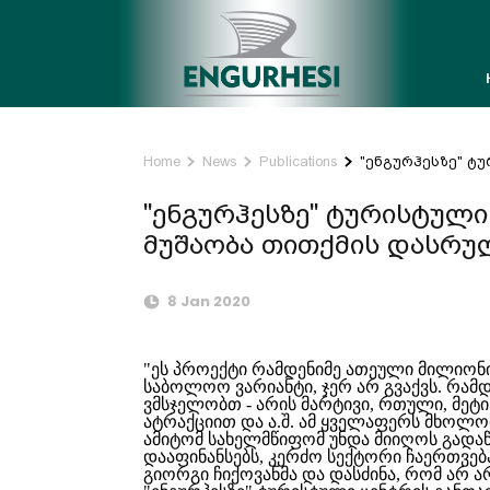
Home
News
Publications
"ენგურჰესზე" ტ
"ენგურჰესზე" ტურისტული
მუშაობა თითქმის დასრ
8 Jan 2020
"ეს პროექტი რამდენიმე ათეული მილიონი
საბოლოო ვარიანტი, ჯერ არ გვაქვს. რამ
ვმსჯელობთ - არის მარტივი, რთული, მეტი
ატრაქციით და ა.შ. ამ ყველაფერს მხოლო
ამიტომ სახელმწიფომ უნდა მიიღოს გადაწ
დააფინანსებს, კერძო სექტორი ჩაერთვება,
გიორგი ჩიქოვანმა და დასძინა, რომ არ 