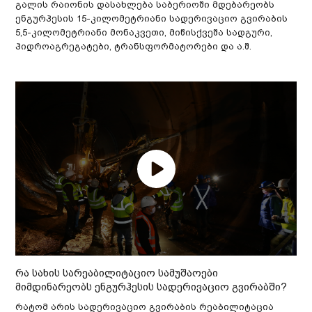
გალის რაიონის დასახლება საბერიოში მდებარეობს
ენგურჰესის 15-კილომეტრიანი სადერივაციო გვირაბის
5,5-კილომეტრიანი მონაკვეთი, მიწისქვეშა სადგური,
ჰიდროაგრეგატები, ტრანსფორმატორები და ა.შ.
რა სახის სარეაბილიტაციო სამუშაოები
მიმდინარეობს ენგურჰესის სადერივაციო გვირაბში?
რატომ არის სადერივაციო გვირაბის რეაბილიტაცია