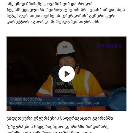
ამდენად მნიშვნელოვანი? ვინ და როგორ
ზედამხედველობს რეაბილიტაციის პროცესს? ამ და სხვა
აქტუალურ საკითხებზე სს „ენერგონის“ გენერალური
დირექტორი გიორგი მირცხულავა საუბრობს.
ვიდეოტური ენგურჰესის სადერივაციო გვირაბში
"ენგურჰესის სადერივაციო გვირაბში მიმდინარე
სამუშაოები გაწერილი გეგმის მიხედვით