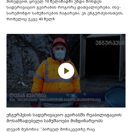
მიხედვით, ყოველ 10 წელიწადში უნდა მოხდეს
სადერივაციო გვირაბის როგორც დათვალიერება, ისე-
სარემონტო სამუშაოების ჩატარება. ეს ენგურჰესისთვის,
რომელიც უკვე 40 წელზ
ენგურჰესის სადერივაციო გვირაბში რეაბილიტაციის
მოსამზადებელი სამუშაოები მიმდინარეობს
ლევან მებონია: “პირველ მონაკვეთზე რაც