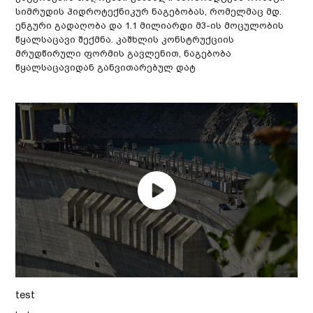
სიმრუდის ჰიდროტექნიკურ ნაგებობას, რომელმაც მდ.
ენგური გადაღობა და 1.1 მილიარდი მ3-ის მოცულობის
წყალსაცავი შექმნა. კაშხლის კონსტრუქციის
მრუდწირული ფორმის გავლენით, ნაგებობა
წყალსაცავიდან განვითარებულ დატ
test